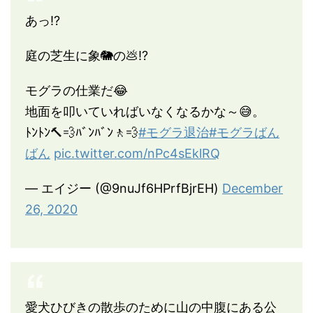
あっ⁉
庭の芝生に象🐘の💩⁉
モグラの仕業だ😂
地面を叩いていればいなくなるかな～😅。
ﾄﾝﾄﾝ🔨💨ﾊﾞﾝﾊﾞﾝ🚶💨
#モグラ退治
#モグラばん
ばん
pic.twitter.com/nPc4sEklRQ
— エイジー (@9nuJf6HPrfBjrEH)
December
26, 2020
愛犬ひびきの散歩のために山の中腹にある公