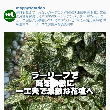
mappysgarden
🌈誰も教えてくれないガーデニング経験談発信中
🌈お花と芝生
のお悩み解決します
🌈PWスーパーアンバサダー
🌈Yahoo!ニ
ュース園芸の記事書いています
🌈テレビCMにも出た我が家
🌈
毎週末ストーリーズでお悩み相談受付中