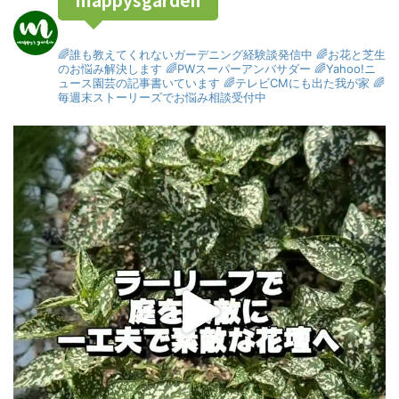
🌈誰も教えてくれないガーデニング経験談発信中
🌈お花と芝生
のお悩み解決します
🌈PWスーパーアンバサダー
🌈Yahoo!ニ
ュース園芸の記事書いています
🌈テレビCMにも出た我が家
🌈
毎週末ストーリーズでお悩み相談受付中