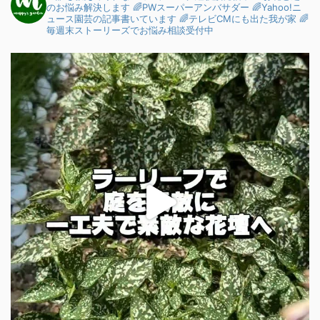
のお悩み解決します
🌈PWスーパーアンバサダー
🌈Yahoo!ニ
ュース園芸の記事書いています
🌈テレビCMにも出た我が家
🌈
毎週末ストーリーズでお悩み相談受付中