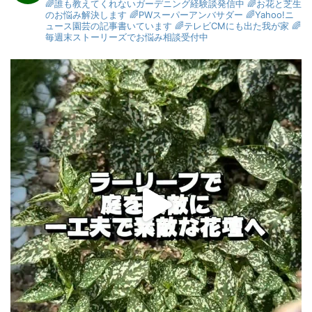
🌈誰も教えてくれないガーデニング経験談発信中
🌈お花と芝生
のお悩み解決します
🌈PWスーパーアンバサダー
🌈Yahoo!ニ
ュース園芸の記事書いています
🌈テレビCMにも出た我が家
🌈
毎週末ストーリーズでお悩み相談受付中