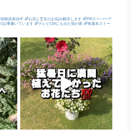
グ経験談発信中
🌈お花と芝生のお悩み解決します
🌈PWスーパーア
園芸の記事書いています
🌈テレビCMにも出た我が家
🌈毎週末ストー