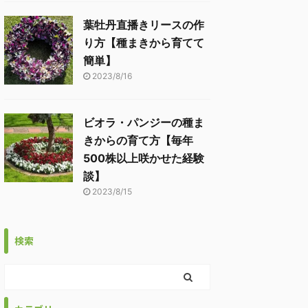
葉牡丹直播きリースの作
り方【種まきから育てて
簡単】
2023/8/16
ビオラ・パンジーの種ま
きからの育て方【毎年
500株以上咲かせた経験
談】
2023/8/15
検索