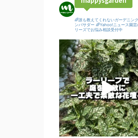
mappysgarden
🌈誰も教えてくれないガーデニン
ンバサダー
🌈Yahoo!ニュース
リーズでお悩み相談受付中