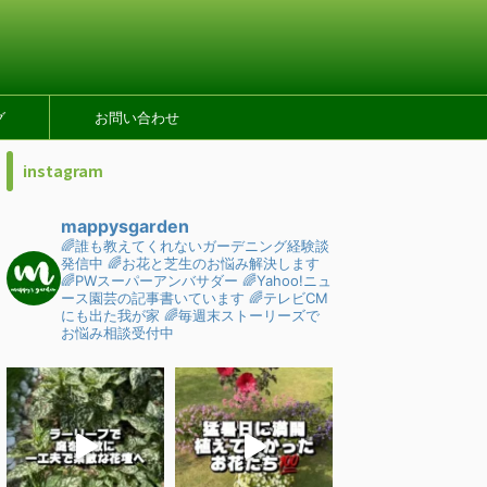
グ
お問い合わせ
instagram
mappysgarden
🌈誰も教えてくれないガーデニング経験談
発信中
🌈お花と芝生のお悩み解決します
🌈PWスーパーアンバサダー
🌈Yahoo!ニュ
ース園芸の記事書いています
🌈テレビCM
にも出た我が家
🌈毎週末ストーリーズで
お悩み相談受付中