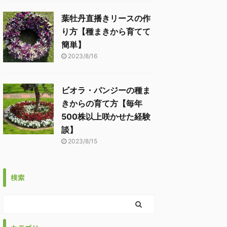
葉牡丹直播きリースの作
り方【種まきから育てて
簡単】
2023/8/16
ビオラ・パンジーの種ま
きからの育て方【毎年
500株以上咲かせた経験
談】
2023/8/15
検索