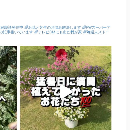
グ経験談発信中
🌈お花と芝生のお悩み解決します
🌈PWスーパーア
園芸の記事書いています
🌈テレビCMにも出た我が家
🌈毎週末ストー