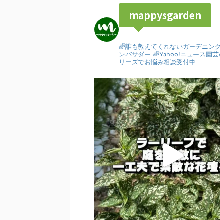
mappysgarden
🌈誰も教えてくれないガーデニン
ンバサダー
🌈Yahoo!ニュース
リーズでお悩み相談受付中