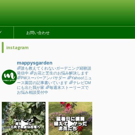
グ
お問い合わせ
instagram
mappysgarden
🌈誰も教えてくれないガーデニング経験談
発信中
🌈お花と芝生のお悩み解決します
🌈PWスーパーアンバサダー
🌈Yahoo!ニュ
ース園芸の記事書いています
🌈テレビCM
にも出た我が家
🌈毎週末ストーリーズで
お悩み相談受付中