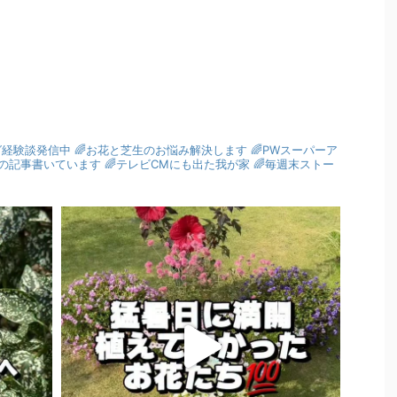
グ経験談発信中
🌈お花と芝生のお悩み解決します
🌈PWスーパーア
園芸の記事書いています
🌈テレビCMにも出た我が家
🌈毎週末ストー