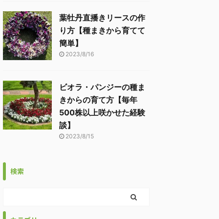
葉牡丹直播きリースの作
り方【種まきから育てて
簡単】
2023/8/16
ビオラ・パンジーの種ま
きからの育て方【毎年
500株以上咲かせた経験
談】
2023/8/15
検索