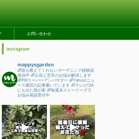
グ
お問い合わせ
instagram
mappysgarden
🌈誰も教えてくれないガーデニング経験談
発信中
🌈お花と芝生のお悩み解決します
🌈PWスーパーアンバサダー
🌈Yahoo!ニュ
ース園芸の記事書いています
🌈テレビCM
にも出た我が家
🌈毎週末ストーリーズで
お悩み相談受付中