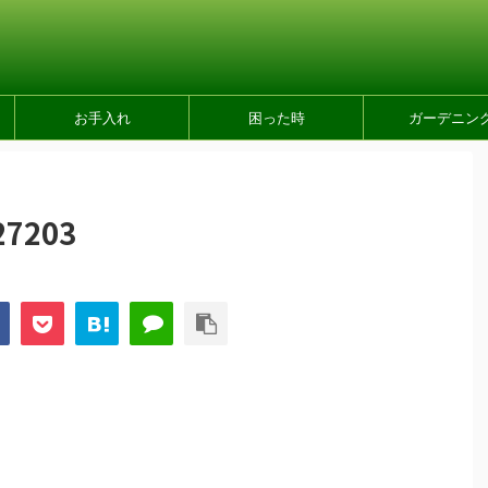
お手入れ
困った時
ガーデニン
27203