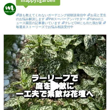
🌈誰も教えてくれないガーデニング経験談発信中
🌈お花と芝生
のお悩み解決します
🌈PWスーパーアンバサダー
🌈Yahoo!ニ
ュース園芸の記事書いています
🌈テレビCMにも出た我が家
🌈
毎週末ストーリーズでお悩み相談受付中