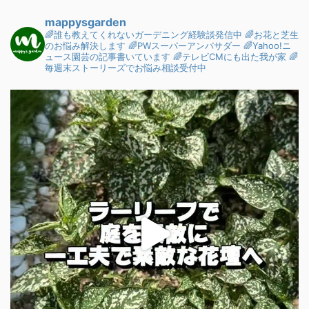
mappysgarden
🌈誰も教えてくれないガーデニング経験談発信中
🌈お花と芝生
のお悩み解決します
🌈PWスーパーアンバサダー
🌈Yahoo!ニ
ュース園芸の記事書いています
🌈テレビCMにも出た我が家
🌈
毎週末ストーリーズでお悩み相談受付中