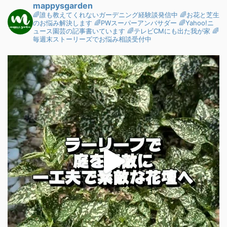
mappysgarden
🌈誰も教えてくれないガーデニング経験談発信中
🌈お花と芝生
のお悩み解決します
🌈PWスーパーアンバサダー
🌈Yahoo!ニ
ュース園芸の記事書いています
🌈テレビCMにも出た我が家
🌈
毎週末ストーリーズでお悩み相談受付中