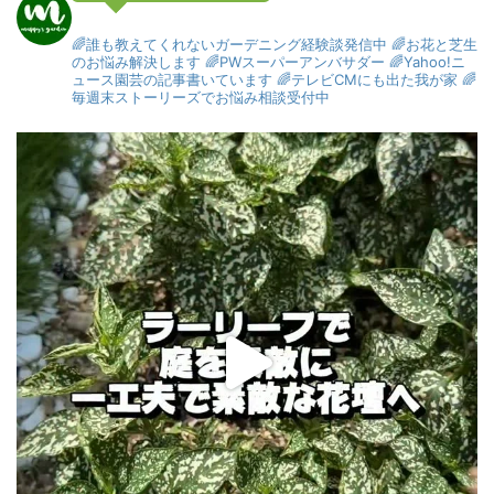
🌈誰も教えてくれないガーデニング経験談発信中
🌈お花と芝生
のお悩み解決します
🌈PWスーパーアンバサダー
🌈Yahoo!ニ
ュース園芸の記事書いています
🌈テレビCMにも出た我が家
🌈
毎週末ストーリーズでお悩み相談受付中