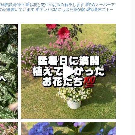
グ経験談発信中
🌈お花と芝生のお悩み解決します
🌈PWスーパーア
園芸の記事書いています
🌈テレビCMにも出た我が家
🌈毎週末ストー