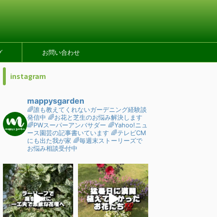
グ
お問い合わせ
instagram
mappysgarden
🌈誰も教えてくれないガーデニング経験談
発信中
🌈お花と芝生のお悩み解決します
🌈PWスーパーアンバサダー
🌈Yahoo!ニュ
ース園芸の記事書いています
🌈テレビCM
にも出た我が家
🌈毎週末ストーリーズで
お悩み相談受付中