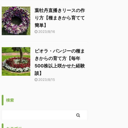
葉牡丹直播きリースの作
り方【種まきから育てて
簡単】
2023/8/16
ビオラ・パンジーの種ま
きからの育て方【毎年
500株以上咲かせた経験
談】
2023/8/15
検索