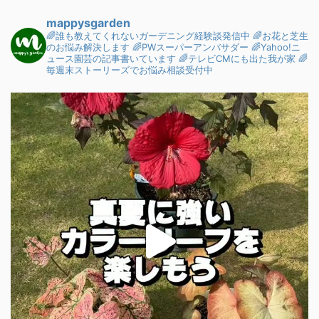
mappysgarden
🌈誰も教えてくれないガーデニング経験談発信中
🌈お花と芝生
のお悩み解決します
🌈PWスーパーアンバサダー
🌈Yahoo!ニ
ュース園芸の記事書いています
🌈テレビCMにも出た我が家
🌈
毎週末ストーリーズでお悩み相談受付中