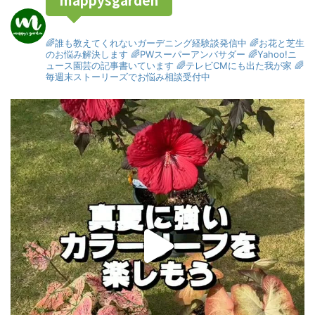
🌈誰も教えてくれないガーデニング経験談発信中
🌈お花と芝生
のお悩み解決します
🌈PWスーパーアンバサダー
🌈Yahoo!ニ
ュース園芸の記事書いています
🌈テレビCMにも出た我が家
🌈
毎週末ストーリーズでお悩み相談受付中