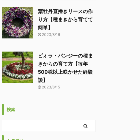
葉牡丹直播きリースの作
り方【種まきから育てて
簡単】
2023/8/16
ビオラ・パンジーの種ま
きからの育て方【毎年
500株以上咲かせた経験
談】
2023/8/15
検索