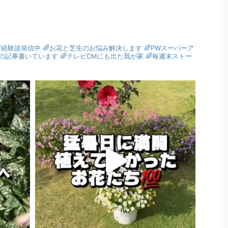
グ経験談発信中
🌈お花と芝生のお悩み解決します
🌈PWスーパーア
園芸の記事書いています
🌈テレビCMにも出た我が家
🌈毎週末ストー