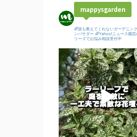
mappysgarden
🌈誰も教えてくれないガーデニン
ンバサダー
🌈Yahoo!ニュース
リーズでお悩み相談受付中