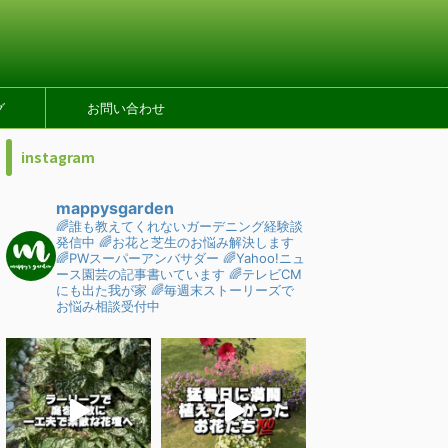
グ
お問い合わせ
instagram
mappysgarden
🌈誰も教えてくれないガーデニング経験談
発信中
🌈お花と芝生のお悩み解決します
🌈PWスーパーアンバサダー
🌈Yahoo!ニュ
ース園芸の記事書いています
🌈テレビCM
にも出た我が家
🌈毎週末ストーリーズで
お悩み相談受付中