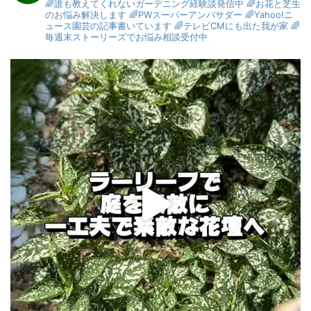
🌈誰も教えてくれないガーデニング経験談発信中
🌈お花と芝生
のお悩み解決します
🌈PWスーパーアンバサダー
🌈Yahoo!ニ
ュース園芸の記事書いています
🌈テレビCMにも出た我が家
🌈
毎週末ストーリーズでお悩み相談受付中