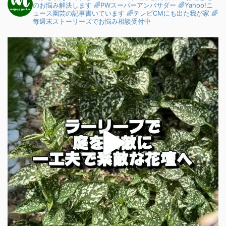
のお悩み解決します
🌈PWスーパーアンバサダー
🌈Yahoo!ニ
ュース園芸の記事書いています
🌈テレビCMにも出た我が家
🌈
毎週末ストーリーズでお悩み相談受付中