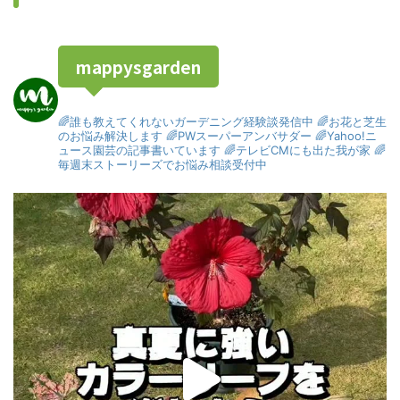
mappysgarden
🌈誰も教えてくれないガーデニング経験談発信中
🌈お花と芝生
のお悩み解決します
🌈PWスーパーアンバサダー
🌈Yahoo!ニ
ュース園芸の記事書いています
🌈テレビCMにも出た我が家
🌈
毎週末ストーリーズでお悩み相談受付中