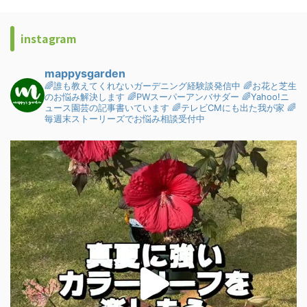
instagram
mappysgarden
🌈誰も教えてくれないガーデニング経験談発信中
🌈お花と芝生
のお悩み解決します
🌈PWスーパーアンバサダー
🌈Yahoo!ニ
ュース園芸の記事書いています
🌈テレビCMにも出た我が家
🌈
毎週末ストーリーズでお悩み相談受付中