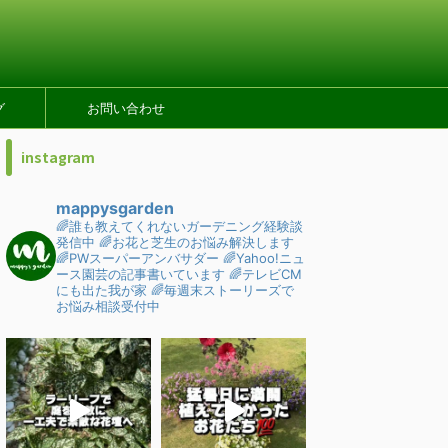
グ
お問い合わせ
instagram
mappysgarden
🌈誰も教えてくれないガーデニング経験談
発信中
🌈お花と芝生のお悩み解決します
🌈PWスーパーアンバサダー
🌈Yahoo!ニュ
ース園芸の記事書いています
🌈テレビCM
にも出た我が家
🌈毎週末ストーリーズで
お悩み相談受付中