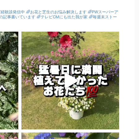
グ経験談発信中
🌈お花と芝生のお悩み解決します
🌈PWスーパーア
園芸の記事書いています
🌈テレビCMにも出た我が家
🌈毎週末ストー