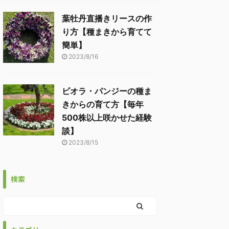
葉牡丹直播きリースの作
り方【種まきから育てて
簡単】
2023/8/16
ビオラ・パンジーの種ま
きからの育て方【毎年
500株以上咲かせた経験
談】
2023/8/15
検索