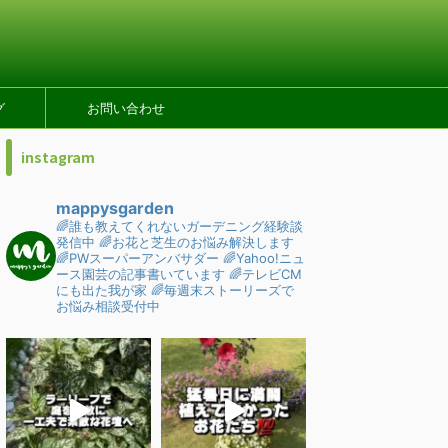
グ
お問い合わせ
instagram
mappysgarden
🌈誰も教えてくれないガーデニング経験談
発信中
🌈お花と芝生のお悩み解決します
🌈PWスーパーアンバサダー
🌈Yahoo!ニュ
ース園芸の記事書いています
🌈テレビCM
にも出た我が家
🌈毎週末ストーリーズで
お悩み相談受付中