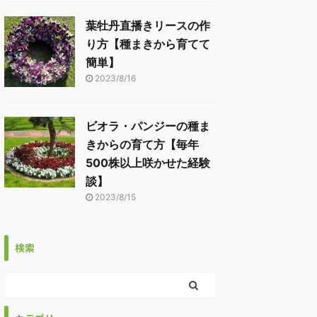
葉牡丹直播きリースの作
り方【種まきから育てて
簡単】
2023/8/16
ビオラ・パンジーの種ま
きからの育て方【毎年
500株以上咲かせた経験
談】
2023/8/15
検索