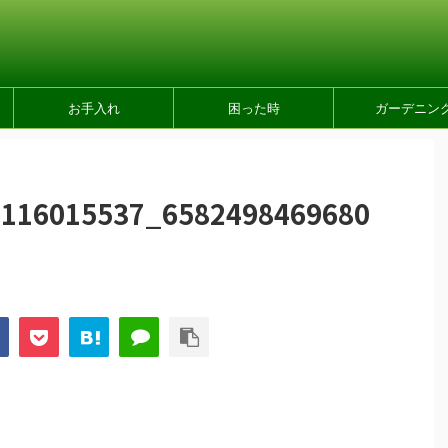
お手入れ
困った時
ガーデニン
2116015537_6582498469680