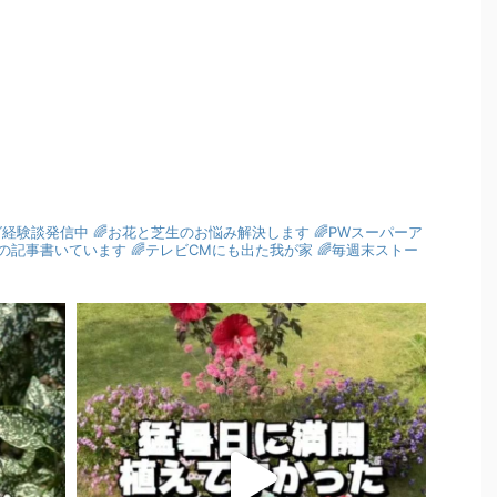
グ経験談発信中
🌈お花と芝生のお悩み解決します
🌈PWスーパーア
園芸の記事書いています
🌈テレビCMにも出た我が家
🌈毎週末ストー