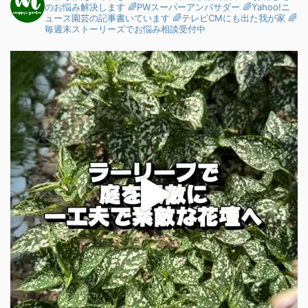
のお悩み解決します
🌈PWスーパーアンバサダー
🌈Yahoo!ニ
ュース園芸の記事書いています
🌈テレビCMにも出た我が家
🌈
毎週末ストーリーズでお悩み相談受付中