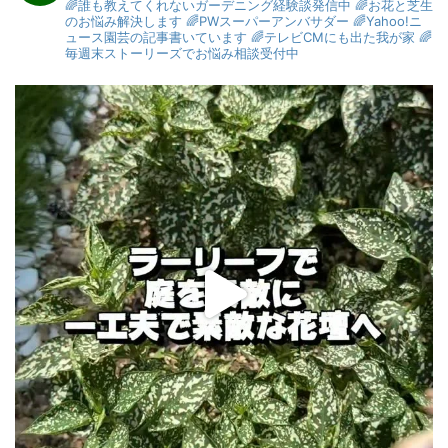
🌈誰も教えてくれないガーデニング経験談発信中
🌈お花と芝生
のお悩み解決します
🌈PWスーパーアンバサダー
🌈Yahoo!ニ
ュース園芸の記事書いています
🌈テレビCMにも出た我が家
🌈
毎週末ストーリーズでお悩み相談受付中