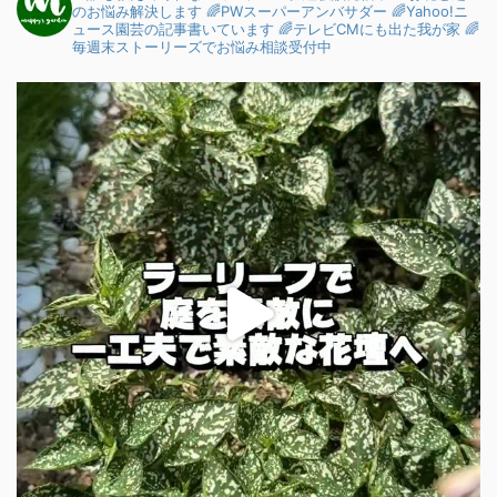
のお悩み解決します
🌈PWスーパーアンバサダー
🌈Yahoo!ニ
ュース園芸の記事書いています
🌈テレビCMにも出た我が家
🌈
毎週末ストーリーズでお悩み相談受付中