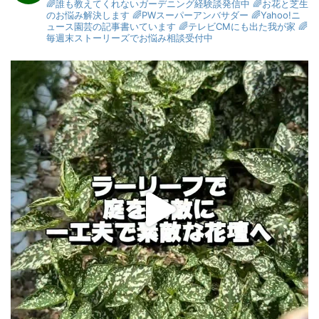
🌈誰も教えてくれないガーデニング経験談発信中
🌈お花と芝生
のお悩み解決します
🌈PWスーパーアンバサダー
🌈Yahoo!ニ
ュース園芸の記事書いています
🌈テレビCMにも出た我が家
🌈
毎週末ストーリーズでお悩み相談受付中