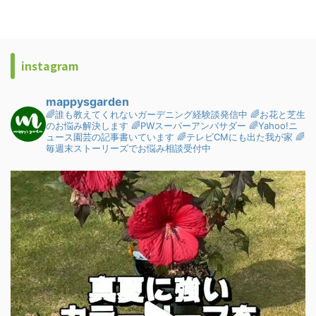
instagram
mappysgarden
🌈誰も教えてくれないガーデニング経験談発信中
🌈お花と芝生
のお悩み解決します
🌈PWスーパーアンバサダー
🌈Yahoo!ニ
ュース園芸の記事書いています
🌈テレビCMにも出た我が家
🌈
毎週末ストーリーズでお悩み相談受付中