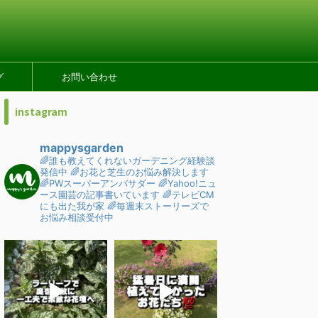
グ
お問い合わせ
instagram
mappysgarden
🌈誰も教えてくれないガーデニング経験談
発信中
🌈お花と芝生のお悩み解決します
🌈PWスーパーアンバサダー
🌈Yahoo!ニュ
ース園芸の記事書いています
🌈テレビCM
にも出た我が家
🌈毎週末ストーリーズで
お悩み相談受付中