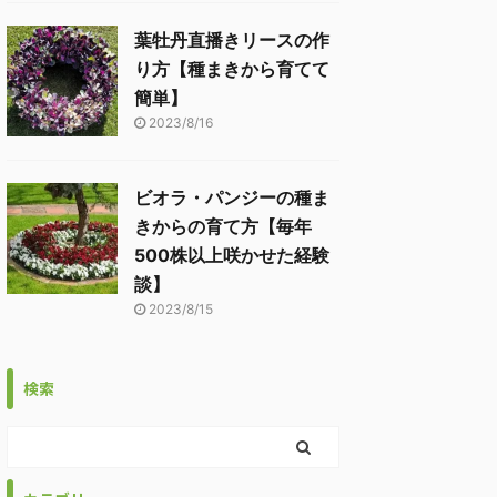
葉牡丹直播きリースの作
り方【種まきから育てて
簡単】
2023/8/16
ビオラ・パンジーの種ま
きからの育て方【毎年
500株以上咲かせた経験
談】
2023/8/15
検索