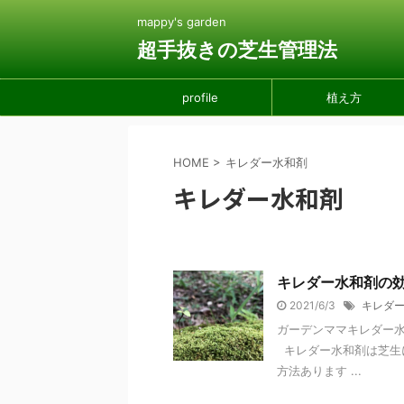
mappy's garden
超手抜きの芝生管理法
profile
植え方
HOME
>
キレダー水和剤
キレダー水和剤
キレダー水和剤の
2021/6/3
キレダ
ガーデンママキレダー
キレダー水和剤は芝生
方法あります ...