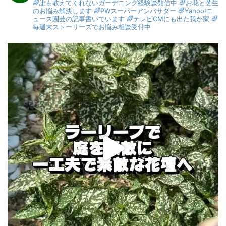
🌈誰も教えてくれないガーデニング経験談発信中
🌈お花と芝生
のお悩み解決します
🌈PWスーパーアンバサダー
🌈Yahoo!ニ
ュース園芸の記事書いています
🌈テレビCMにも出た我が家
🌈
毎週末ストーリーズでお悩み相談受付中