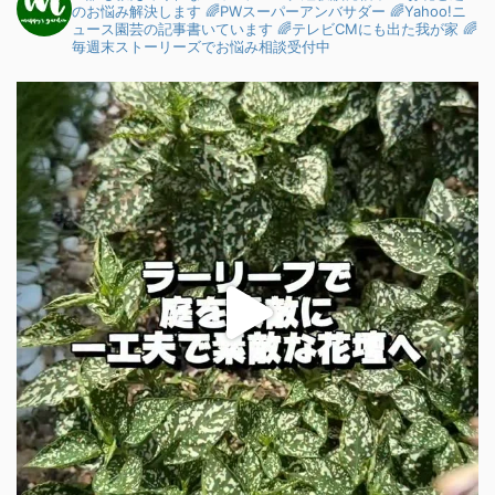
のお悩み解決します
🌈PWスーパーアンバサダー
🌈Yahoo!ニ
ュース園芸の記事書いています
🌈テレビCMにも出た我が家
🌈
毎週末ストーリーズでお悩み相談受付中