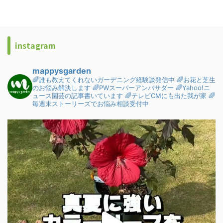
instagram
mappysgarden
🌈誰も教えてくれないガーデニング経験談発信中
🌈お花と芝生
のお悩み解決します
🌈PWスーパーアンバサダー
🌈Yahoo!ニ
ュース園芸の記事書いています
🌈テレビCMにも出た我が家
🌈
毎週末ストーリーズでお悩み相談受付中