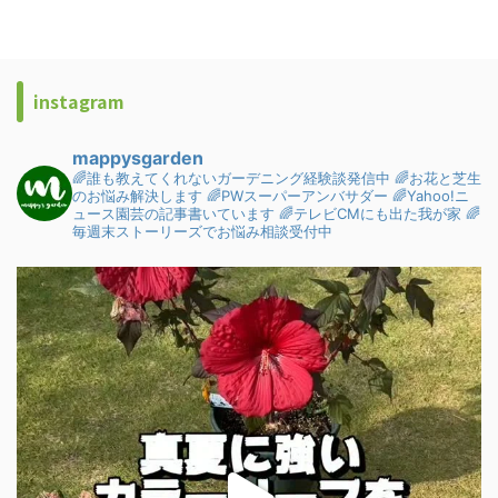
instagram
mappysgarden
🌈誰も教えてくれないガーデニング経験談発信中
🌈お花と芝生
のお悩み解決します
🌈PWスーパーアンバサダー
🌈Yahoo!ニ
ュース園芸の記事書いています
🌈テレビCMにも出た我が家
🌈
毎週末ストーリーズでお悩み相談受付中